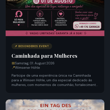
📌 BESONDERES EVENT
Caminhada para Mulheres
📅
Samstag, 01. August 2026
📍
Wimsener Höhle
Participe de uma experiência única na Caminhada
para a Wimsen Höhle, um dia especial dedicado às
mulheres, com momentos de comunhão, fortalecimento
espiritual, lazer e muita conexão com a natureza.
Atividades pensadas para promover alegria, amizade e
renovação. 📞 Informações e contato: +49 176
32690628 Adriana